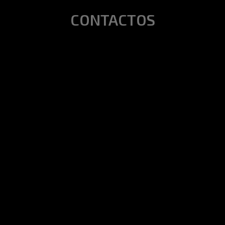
CONTACTOS
Morada
Travessa do Carmo, nº 8
1200-095 – Lisboa
Telefone | Telemóvel | Email
213 477 302
(Chamada para rede fixa nacional)
916 939 506
(Chamada para rede móvel nacional)
geral@hairfusion.pt