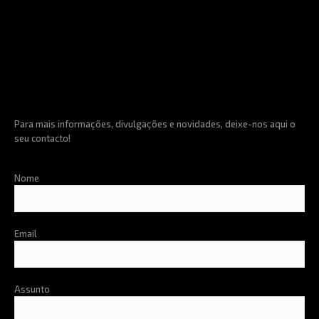
Horário
Terça a Sexta
10h00 às 20h00
Sábado
09h00 às 18h00
Para mais informações, divulgações e novidades, deixe-nos aqui o
seu contacto!
Nome
Email
Assunto